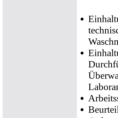
Einhalt
technis
Waschm
Einhalt
Durchf
Überw
Labora
Arbeits
Beurtei