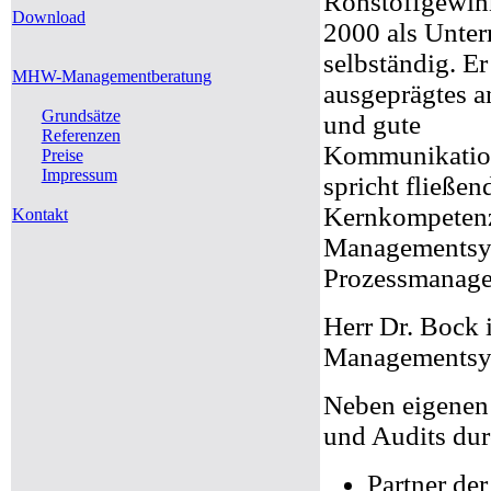
Rohstoffgewinn
Download
2000 als Unte
selbständig. Er
MHW-Managementberatung
ausgeprägtes a
Grundsätze
und gute
Referenzen
Kommunikation
Preise
Impressum
spricht fließen
Kernkompetenze
Kontakt
Managementsy
Prozessmanage
Herr Dr. Bock 
Managementsys
Neben eigenen 
und Audits dur
Partner d