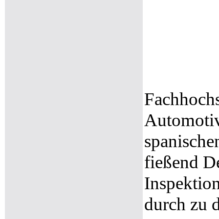
Fachhochs
Automotiv
spanischen
fießend De
Inspektio
durch zu 