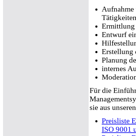
Aufnahme u
Tätigkeite
Ermittlun
Entwurf ei
Hilfestell
Erstellung
Planung d
internes Au
Moderation
Für die Einfü
Managementsyst
sie aus unseren
Preisliste 
ISO 9001 