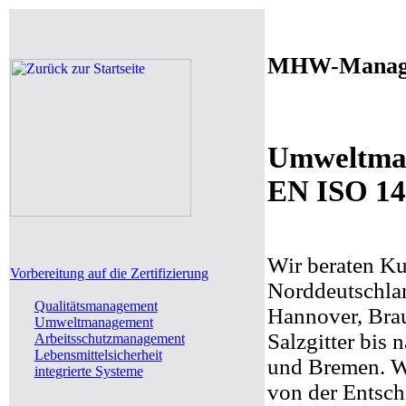
MHW-Manage
Umweltma
EN ISO 1
Wir beraten K
Vorbereitung auf die Zertifizierung
Norddeutschl
Qualitätsmanagement
Hannover, Bra
Umweltmanagement
Salzgitter bis
Arbeitsschutzmanagement
Lebensmittelsicherheit
und Bremen. Wi
integrierte Systeme
von der Entsch