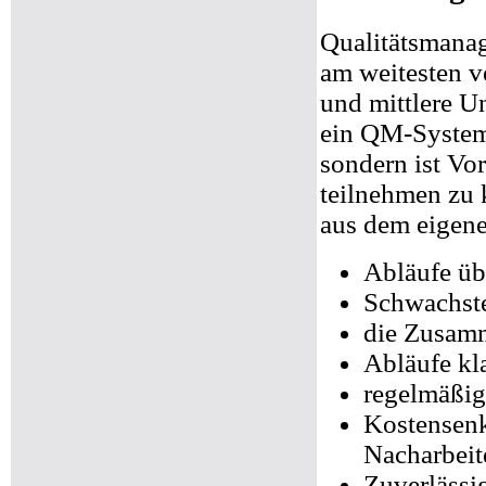
Qualitätsmana
am weitesten ve
und mittlere U
ein QM-System
sondern ist V
teilnehmen zu 
aus dem eigen
Abläufe ü
Schwachste
die Zusamm
Abläufe kl
regelmäßig
Kostensen
Nacharbeit
Zuverlässig