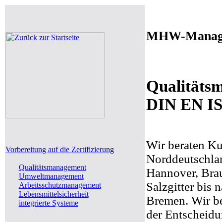
MHW-Manage
Qualitäts
DIN EN I
Wir beraten K
Vorbereitung auf die Zertifizierung
Norddeutschl
Qualitätsmanagement
Hannover, Bra
Umweltmanagement
Salzgitter bis
Arbeitsschutzmanagement
Lebensmittelsicherheit
Bremen. Wir be
integrierte Systeme
der Entscheidu