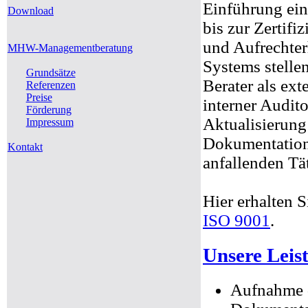
Einführung ei
Download
bis zur Zertifi
und Aufrechter
MHW-Managementberatung
Systems stelle
Grundsätze
Berater als e
Referenzen
Preise
interner Audito
Förderung
Aktualisierung
Impressum
Dokumentation 
Kontakt
anfallenden Tät
Hier erhalten 
ISO 9001
.
Unsere Leis
Aufnahme d